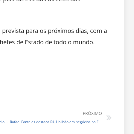
 prevista para os próximos dias, com a
 chefes de Estado de todo o mundo.
PRÓXIMO
Piripiri completa seis meses sem nenhum homicídio na região
Rafael Fonteles destaca R$ 1 bilhão em negócios na Exposoja 2025, em Uruçuí