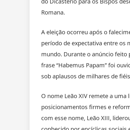
do Dicastério para os Bispos des
Romana.
A eleição ocorreu após o faleci
período de expectativa entre os m
mundo. Durante o anúncio feito p
frase “Habemus Papam” foi ouvid
sob aplausos de milhares de fiéi
O nome Leão XIV remete a uma 
posicionamentos firmes e reforma
com esse nome, Leão XIII, liderou
conhecido por encíclicas sociais 