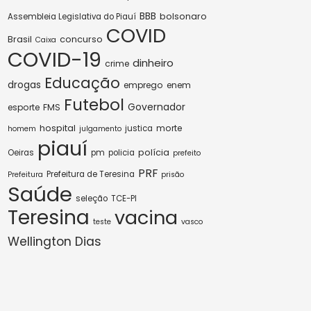
BBB
bolsonaro
Assembleia Legislativa do Piauí
COVID
Brasil
concurso
Caixa
COVID-19
dinheiro
crime
Educação
drogas
emprego
enem
Futebol
Governador
esporte
FMS
hospital
morte
justica
homem
julgamento
piauí
polícia
Oeiras
pm
policia
prefeito
PRF
Prefeitura de Teresina
Prefeitura
prisão
Saúde
seleção
TCE-PI
Teresina
vacina
teste
vasco
Wellington Dias