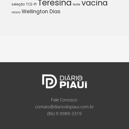
Teresina
vacina
seleção
TCE-PI
teste
Wellington Dias
vasco
Fale Conosco:
contato@diariodopiaui.com.br
(86) 9 9989-3319