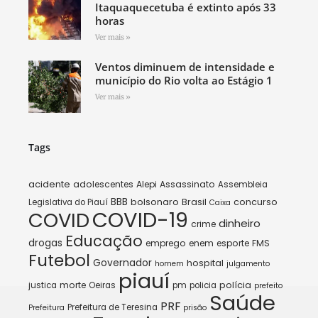
Itaquaquecetuba é extinto após 33
horas
Ver mais »
Ventos diminuem de intensidade e
município do Rio volta ao Estágio 1
Ver mais »
Tags
acidente
adolescentes
Alepi
Assassinato
Assembleia
BBB
bolsonaro
Brasil
concurso
Legislativa do Piauí
Caixa
COVID-19
COVID
dinheiro
crime
Educação
drogas
emprego
enem
esporte
FMS
Futebol
Governador
hospital
homem
julgamento
piauí
morte
polícia
justica
Oeiras
pm
policia
prefeito
Saúde
PRF
Prefeitura de Teresina
Prefeitura
prisão