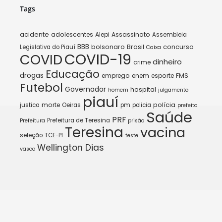
Tags
acidente
adolescentes
Alepi
Assassinato
Assembleia
BBB
bolsonaro
Brasil
concurso
Legislativa do Piauí
Caixa
COVID-19
COVID
dinheiro
crime
Educação
drogas
emprego
enem
esporte
FMS
Futebol
Governador
hospital
homem
julgamento
piauí
morte
polícia
justica
Oeiras
pm
policia
prefeito
Saúde
PRF
Prefeitura de Teresina
Prefeitura
prisão
Teresina
vacina
seleção
TCE-PI
teste
Wellington Dias
vasco